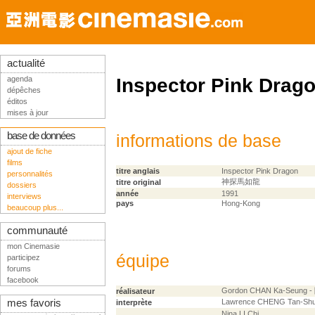
actualité
agenda
Inspector Pink Drag
dépêches
éditos
mises à jour
base de données
informations de base
ajout de fiche
films
titre anglais
Inspector Pink Dragon
personnalités
神探馬如龍
titre original
dossiers
année
1991
interviews
pays
Hong-Kong
beaucoup plus...
communauté
mon Cinemasie
équipe
participez
forums
facebook
Gordon CHAN Ka-Seung
réalisateur
mes favoris
Lawrence CHENG Tan-Sh
interprète
Nina LI Chi