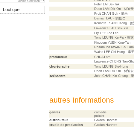
ajouter cette page ->
Peter LAI Bei-Tak
Deon LAM Dik-On - 林迪安
boutique
Fruit CHAN Goh - 陳果
Damian LAU - 劉松仁
Kenneth TSANG Kong - 
Lawrence LAU Sek-Yin
Lily LEE Lee Lee
Tony LEUNG Ka-Fai - 梁
Kingdom YUEN King-Tan
Rosamund KWAN Chi-La
Waise LEE Chi-Hung - 李
producteur
CHUA Lam
Lawrence CHENG Tan-Sh
chorégraphe
Tony LEUNG Siu-Hung
Deon LAM Dik-On - 林迪安
John CHAN Kin-Chung -
scénariste
autres Informations
genres
comédie
policier
distributeur
Golden Harvest
studio de production
Golden Harvest