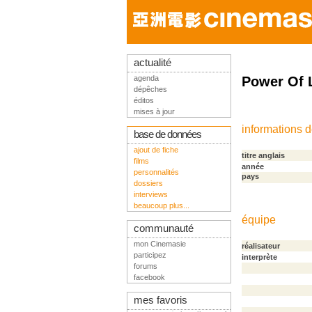
actualité
agenda
Power Of 
dépêches
éditos
mises à jour
informations 
base de données
ajout de fiche
titre anglais
films
année
personnalités
pays
dossiers
interviews
beaucoup plus...
équipe
communauté
mon Cinemasie
réalisateur
participez
interprète
forums
facebook
mes favoris