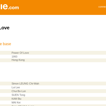
conne
Love
de base
Power Of Love
1993
Hong-Kong
Simon LEUNG Chi-Wah
Lui Lee
Chui Bo-Lun
SUEN Tong
KAM Biu
MAI Kei