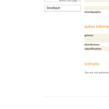
ajouter cette page ->
boutique
chorégraphe
autres Informa
genres
distributeur
classification
scénario
You are not authoriz