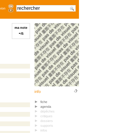
xion
ma note
-
/5
info
fiche
agenda
dépêches
critiques
dossiers
supports
infos