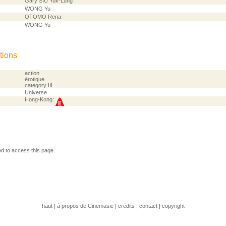
Gary SIU Yuk-Lung
WONG Yu
OTOMO Rena
WONG Yu
tions
action
érotique
category III
Universe
Hong-Kong:
ed to access this page.
haut
|
à propos de Cinemasie
|
crédits
|
contact
|
copyright