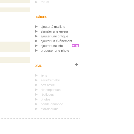
forum
actions
ajouter à ma liste
signaler une erreur
ajouter une critique
ajouter un événement
ajouter une info
proposer une photo
plus
liens
série/remake
box office
récompenses
répliques
photos
bande annonce
extrait audio