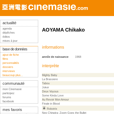
actualité
agenda
AOYAMA Chikako
dépêches
éditos
mises à jour
informations
base de données
ajout de fiche
année de naissance
1968
films
personnalités
interprète
dossiers
interviews
beaucoup plus...
Mighty Baby
La Brassiere
communauté
Tabou
Joker
mon Cinemasie
Deux Voyous
participez
Some Kinda Love
forums
Au Revoir Mon Amour
facebook
Finale in Blood
Robotrix
mes favoris
Neo Chinpira: Zoom Goes the Bullet