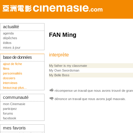
actualité
agenda
FAN Ming
dépêches
éditos
mises à jour
interprète
base de données
ajout de fiche
My father is my classmate
films
My Own Swordsman
personnalités
My Belle Boss
dossiers
interviews
beaucoup plus...
récompense un travail que nous avons trouvé de grand
communauté
dénonce un travail que nous avons jugé mauvais.
mon Cinemasie
participez
forums
facebook
mes favoris