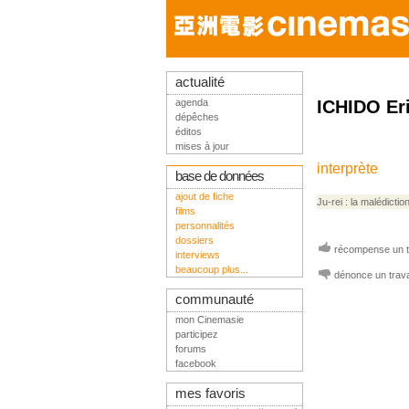
actualité
agenda
ICHIDO Er
dépêches
éditos
mises à jour
interprète
base de données
ajout de fiche
Ju-rei : la malédictio
films
personnalités
dossiers
récompense un tr
interviews
beaucoup plus...
dénonce un trava
communauté
mon Cinemasie
participez
forums
facebook
mes favoris