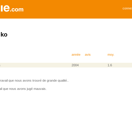
conne
iko
année
avis
moy.
n
2004
1.6
avail que nous avons trouvé de grande qualité..
il que nous avons jugé mauvais.