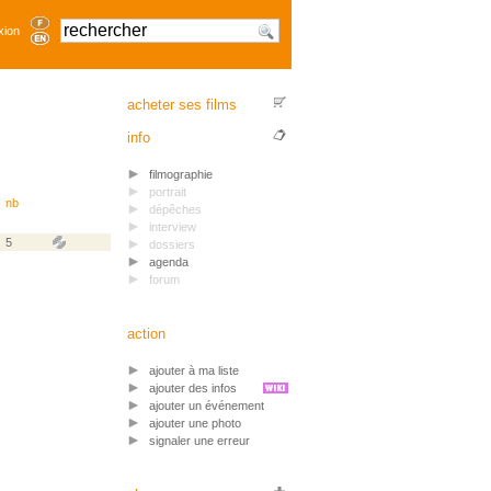
xion
acheter ses films
info
filmographie
portrait
nb
dépêches
interview
5
dossiers
agenda
forum
action
ajouter à ma liste
ajouter des infos
ajouter un événement
ajouter une photo
signaler une erreur