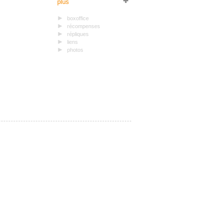
plus
boxoffice
récompenses
répliques
liens
photos