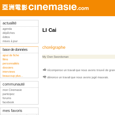
actualité
agenda
LI Cai
dépêches
éditos
mises à jour
chorégraphe
base de données
ajout de fiche
My Own Swordsman
films
personnalités
dossiers
récompense un travail que nous avons trouvé de grand
interviews
beaucoup plus...
dénonce un travail que nous avons jugé mauvais.
communauté
mon Cinemasie
participez
forums
facebook
mes favoris