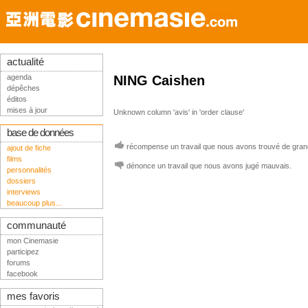
actualité
agenda
NING Caishen
dépêches
éditos
mises à jour
Unknown column 'avis' in 'order clause'
base de données
récompense un travail que nous avons trouvé de grand
ajout de fiche
films
dénonce un travail que nous avons jugé mauvais.
personnalités
dossiers
interviews
beaucoup plus...
communauté
mon Cinemasie
participez
forums
facebook
mes favoris