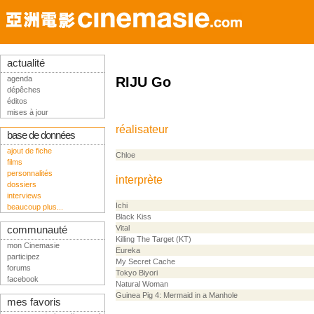
actualité
agenda
RIJU Go
dépêches
éditos
mises à jour
réalisateur
base de données
ajout de fiche
Chloe
films
personnalités
interprète
dossiers
interviews
Ichi
beaucoup plus...
Black Kiss
Vital
communauté
Killing The Target (KT)
mon Cinemasie
Eureka
participez
My Secret Cache
forums
Tokyo Biyori
facebook
Natural Woman
Guinea Pig 4: Mermaid in a Manhole
mes favoris