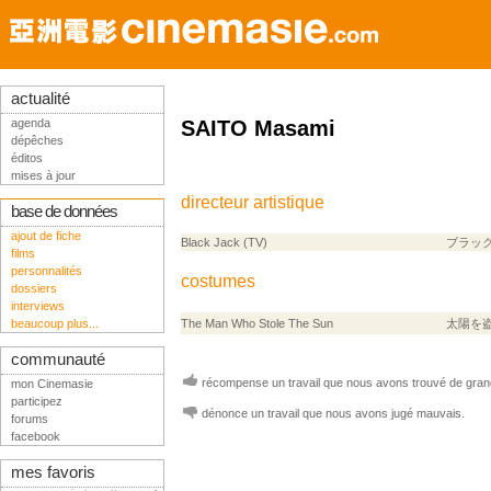
actualité
agenda
SAITO Masami
dépêches
éditos
mises à jour
directeur artistique
base de données
ajout de fiche
Black Jack (TV)
ブラッ
films
personnalités
costumes
dossiers
interviews
beaucoup plus...
The Man Who Stole The Sun
太陽を
communauté
récompense un travail que nous avons trouvé de grand
mon Cinemasie
participez
dénonce un travail que nous avons jugé mauvais.
forums
facebook
mes favoris