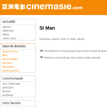
actualité
agenda
SI Man
dépêches
éditos
mises à jour
Unknown column 'avis' in 'order clause'
base de données
récompense un travail que nous avons trouvé de grand
ajout de fiche
films
dénonce un travail que nous avons jugé mauvais.
personnalités
dossiers
interviews
beaucoup plus...
communauté
mon Cinemasie
participez
forums
facebook
mes favoris