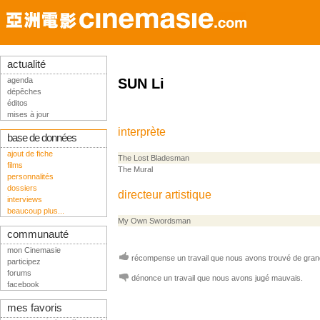
actualité
agenda
SUN Li
dépêches
éditos
mises à jour
interprète
base de données
ajout de fiche
The Lost Bladesman
films
The Mural
personnalités
dossiers
directeur artistique
interviews
beaucoup plus...
My Own Swordsman
communauté
mon Cinemasie
récompense un travail que nous avons trouvé de grand
participez
forums
dénonce un travail que nous avons jugé mauvais.
facebook
mes favoris