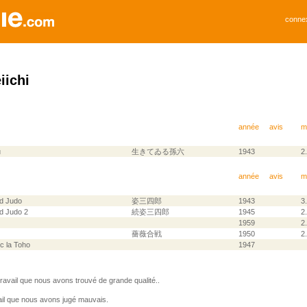
conne
iichi
année
avis
m
u
生きてゐる孫六
1943
2
année
avis
m
d Judo
姿三四郎
1943
3
d Judo 2
続姿三四郎
1945
2
1959
2
薔薇合戦
1950
2
ec la Toho
1947
avail que nous avons trouvé de grande qualité..
il que nous avons jugé mauvais.