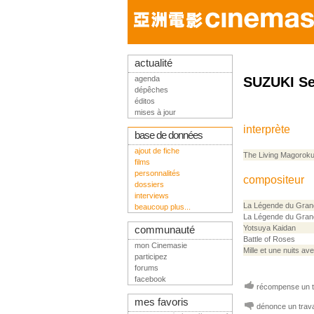
actualité
agenda
SUZUKI Se
dépêches
éditos
mises à jour
interprète
base de données
ajout de fiche
The Living Magorok
films
personnalités
compositeur
dossiers
interviews
La Légende du Gran
beaucoup plus...
La Légende du Gran
Yotsuya Kaidan
communauté
Battle of Roses
mon Cinemasie
Mille et une nuits av
participez
forums
facebook
récompense un tr
mes favoris
dénonce un trava