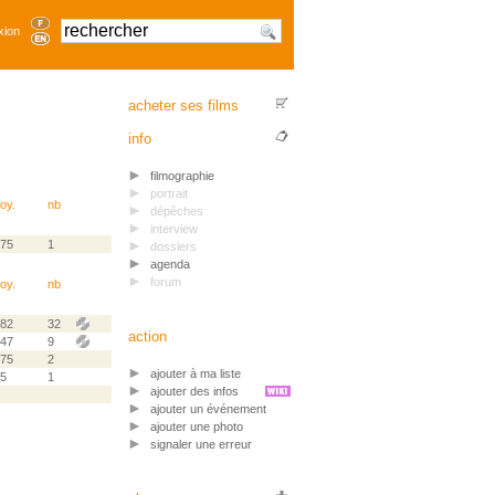
xion
acheter ses films
info
filmographie
portrait
oy.
nb
dépêches
interview
.75
1
dossiers
agenda
forum
oy.
nb
.82
32
action
.47
9
.75
2
ajouter à ma liste
.5
1
ajouter des infos
ajouter un événement
ajouter une photo
signaler une erreur