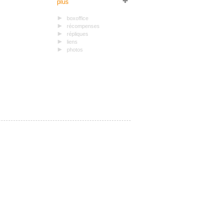
plus
boxoffice
récompenses
répliques
liens
photos