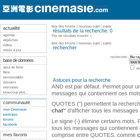
liste des forums
|
nouveau sujet
|
sujets
actualité
résultats de la recherche: 0
agenda
Pas de résultats trouvés :(
dépêches
liste des forums
|
nouveau sujet
|
sujets
éditos
rechercher
mises à jour
rechercher:
base de données
ajout de fiche
au
films
personnalités
Astuces pour la recherche
dossiers
AND est par défaut. Permet pour u
interviews
messages qui contiennent ces mots
beaucoup plus...
communauté
QUOTES (") permettent la recherch
chat"
d'afficher tous les messages 
mon Cinemasie
participez
forums
Le signe (-) élimine certains mots
facebook
tous les messages qui contiennent
comprise entre QUOTES, comme
c
mes favoris