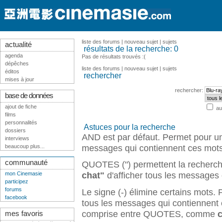
liste des forums
|
nouveau sujet
|
sujets
actualité
résultats de la recherche: 0
agenda
Pas de résultats trouvés :(
dépêches
liste des forums
|
nouveau sujet
|
sujets
éditos
rechercher
mises à jour
rechercher:
base de données
ajout de fiche
au
films
personnalités
Astuces pour la recherche
dossiers
AND est par défaut. Permet pour u
interviews
messages qui contiennent ces mots
beaucoup plus...
communauté
QUOTES (") permettent la recherch
chat"
d'afficher tous les messages 
mon Cinemasie
participez
forums
Le signe (-) élimine certains mots
facebook
tous les messages qui contiennent
comprise entre QUOTES, comme
c
mes favoris