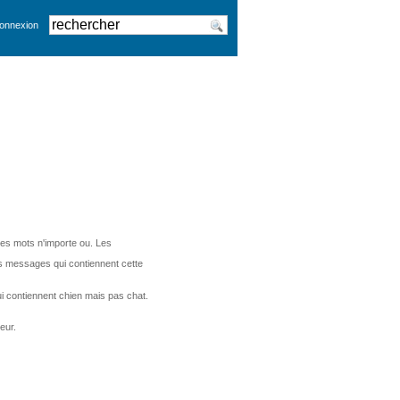
onnexion
ces mots n'importe ou. Les
es messages qui contiennent cette
i contiennent chien mais pas chat.
eur.