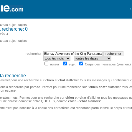
c
uveau sujet
|
sujets
a recherche: 0
vés :(
uveau sujet
|
sujets
rechercher:
auteur
sujet
Corps des messages (plus lent)
la recherche
 Permet pour une recherche sur
chien
et
chat
d'afficher tous les messages qui contiennent 
nt la recherche par phrase. Permet pour une recherche sur
"chien chat"
d'afficher tous l
 un espace.
 certains mots. Permet pour une recherche sur
chien
et
-chat
d'afficher tous les messages qu
er une phrase comprise entre QUOTES, comme
chien -"chat siamois"
.
e n'est pas sensible à la casse des caractères est recherche parmi le titre, le corps et l'aut