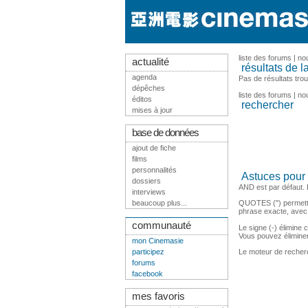
liste des forums
|
no
actualité
résultats de l
agenda
Pas de résultats trou
dépêches
liste des forums
|
no
éditos
rechercher
mises à jour
base de données
ajout de fiche
films
personnalités
Astuces pour 
dossiers
AND est par défaut.
interviews
beaucoup plus...
QUOTES (") permette
phrase exacte, avec
communauté
Le signe (-) élimine
Vous pouvez élimin
mon Cinemasie
Le moteur de recherch
participez
forums
facebook
mes favoris