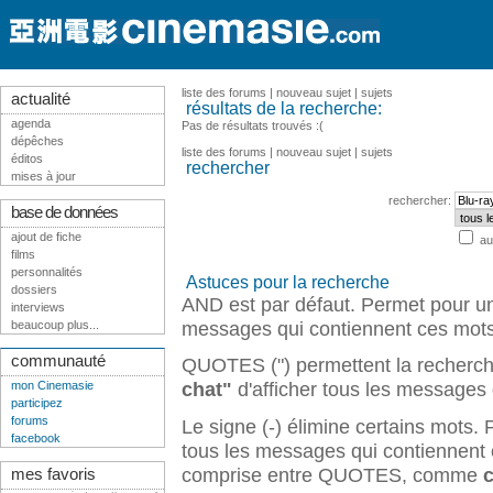
liste des forums
|
nouveau sujet
|
sujets
actualité
résultats de la recherche:
agenda
Pas de résultats trouvés :(
dépêches
liste des forums
|
nouveau sujet
|
sujets
éditos
rechercher
mises à jour
rechercher:
base de données
ajout de fiche
au
films
personnalités
Astuces pour la recherche
dossiers
AND est par défaut. Permet pour u
interviews
messages qui contiennent ces mots
beaucoup plus...
communauté
QUOTES (") permettent la recherch
chat"
d'afficher tous les messages 
mon Cinemasie
participez
forums
Le signe (-) élimine certains mots
facebook
tous les messages qui contiennent
comprise entre QUOTES, comme
c
mes favoris