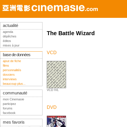
actualité
agenda
The Battle Wizard
dépêches
éditos
mises à jour
VCD
base de données
ajout de fiche
films
personnalités
dossiers
interviews
beaucoup plus...
VCD IVL
communauté
mon Cinemasie
participez
DVD
forums
facebook
mes favoris