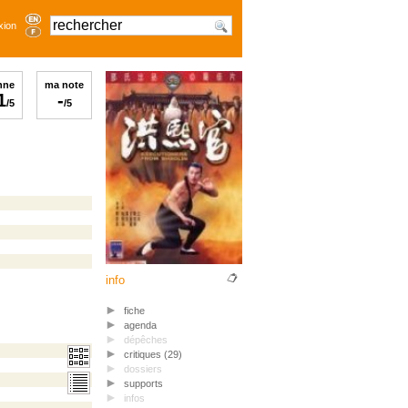
xion
nne
ma note
1
-
/5
/5
info
fiche
agenda
dépêches
critiques (29)
dossiers
supports
infos