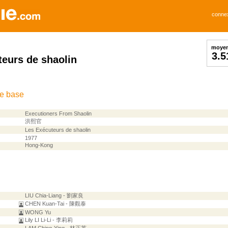
conne
moye
3.5
eurs de shaolin
de base
Executioners From Shaolin
洪熙官
Les Exécuteurs de shaolin
1977
Hong-Kong
LIU Chia-Liang - 劉家良
CHEN Kuan-Tai - 陳觀泰
WONG Yu
Lily LI Li-Li - 李莉莉