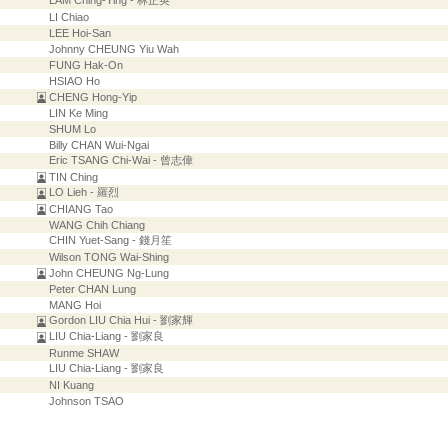
LAM Ching-Ying - 林正英
LI Chiao
LEE Hoi-San
Johnny CHEUNG Yiu Wah
FUNG Hak-On
HSIAO Ho
CHENG Hong-Yip
LIN Ke Ming
SHUM Lo
Billy CHAN Wui-Ngai
Eric TSANG Chi-Wai - 曾志偉
TIN Ching
LO Lieh - 羅烈
CHIANG Tao
WANG Chih Chiang
CHIN Yuet-Sang - 錢月笙
Wilson TONG Wai-Shing
John CHEUNG Ng-Lung
Peter CHAN Lung
MANG Hoi
Gordon LIU Chia Hui - 劉家輝
LIU Chia-Liang - 劉家良
Runme SHAW
LIU Chia-Liang - 劉家良
NI Kuang
Johnson TSAO