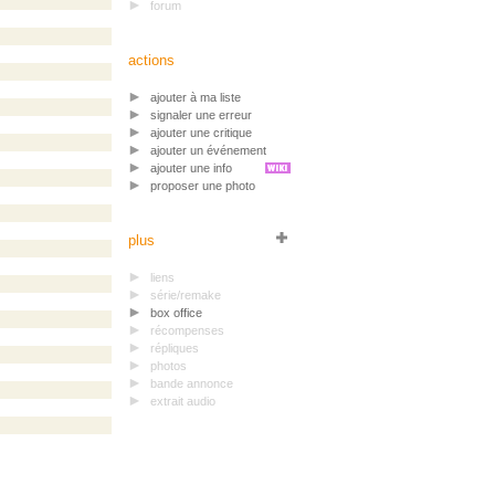
forum
actions
ajouter à ma liste
signaler une erreur
ajouter une critique
ajouter un événement
ajouter une info
proposer une photo
plus
liens
série/remake
box office
récompenses
répliques
photos
bande annonce
extrait audio