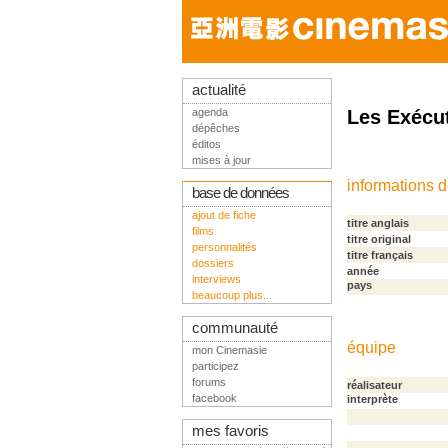
actualité
agenda
Les Exécut
dépêches
éditos
mises à jour
informations 
base de données
ajout de fiche
titre anglais
films
titre original
personnalités
titre français
dossiers
année
interviews
pays
beaucoup plus...
communauté
équipe
mon Cinemasie
participez
forums
réalisateur
facebook
interprète
mes favoris