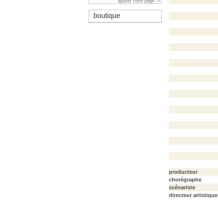
ajouter cette page ->
boutique
producteur
chorégraphe
scénariste
directeur artistique