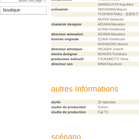
ajouter cette page ->
SAWAGUCHI Kazuhiko
boutique
scénariste
SEKISHIMA Mayori
YOSHIDA Reiko - 吉田玲子
MURAI Sadayuki
character designer
AIZAWA Masahiro
IZUNA Yoshitsune
directeur animation
AIZAWA Masahiro
histoire originale
IZUNA Yoshitsune
NISHIKIORI Hiroshi
directeur artistique
HIGASHI Junichi
mecha designer
MURATA Toshiharu
producteur exécutif
TSUKAMOTO Hiroe
directeur son
MIMA Masafumi
autres Informations
durée
26 épisodes
studio de production
Gonzo
studio de production
Fuji TV
scénario