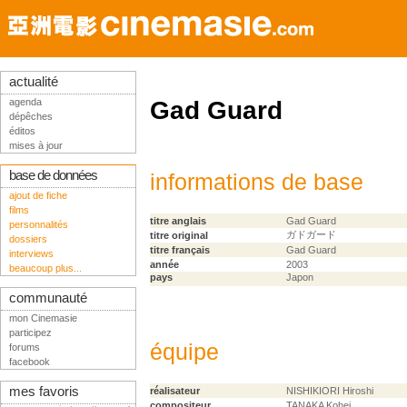
actualité
agenda
Gad Guard
dépêches
éditos
mises à jour
base de données
informations de base
ajout de fiche
films
titre anglais
Gad Guard
personnalités
ガドガード
titre original
dossiers
titre français
Gad Guard
interviews
année
2003
beaucoup plus...
pays
Japon
communauté
mon Cinemasie
participez
équipe
forums
facebook
mes favoris
réalisateur
NISHIKIORI Hiroshi
compositeur
TANAKA Kohei