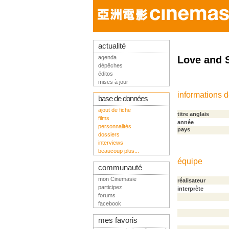
actualité
agenda
Love and 
dépêches
éditos
mises à jour
informations 
base de données
ajout de fiche
titre anglais
films
année
personnalités
pays
dossiers
interviews
beaucoup plus...
équipe
communauté
mon Cinemasie
réalisateur
participez
interprète
forums
facebook
mes favoris