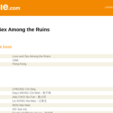
conne
Sex Among the Ruins
de base
Love and Sex Among the Ruins
1996
Hong-Kong
CHEUNG Chi-Sing
Dayo WONG Chi-Wah - 黃子華
Ada CHOI Siu-Fan - 蔡少芬
Liz KONG Hei-Man - 江希文
MOK Mei-Wah
NG Suk-Ha