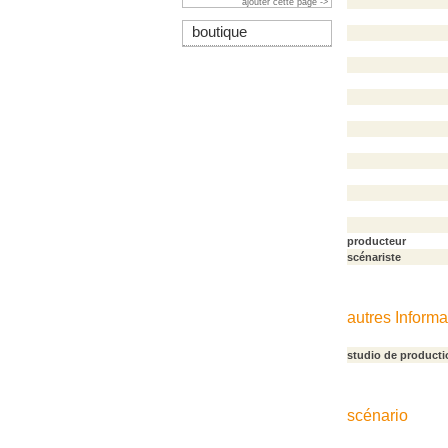
ajouter cette page ->
boutique
producteur
scénariste
autres Informa
studio de producti
scénario