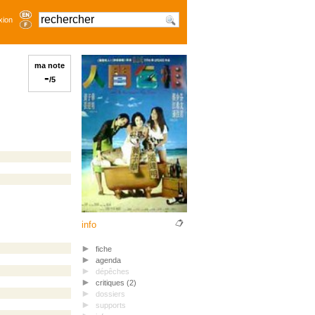
xion
ma note
-
/5
info
fiche
agenda
dépêches
critiques (2)
dossiers
supports