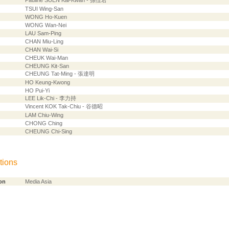
Pauline SUEN Kai-Kwan - 孫佳君
TSUI Wing-San
WONG Ho-Kuen
WONG Wan-Nei
LAU Sam-Ping
CHAN Miu-Ling
CHAN Wai-Si
CHEUK Wai-Man
CHEUNG Kit-San
CHEUNG Tat-Ming - 張達明
HO Keung-Kwong
HO Pui-Yi
LEE Lik-Chi - 李力持
Vincent KOK Tak-Chiu - 谷德昭
LAM Chiu-Wing
CHONG Ching
CHEUNG Chi-Sing
tions
on
Media Asia