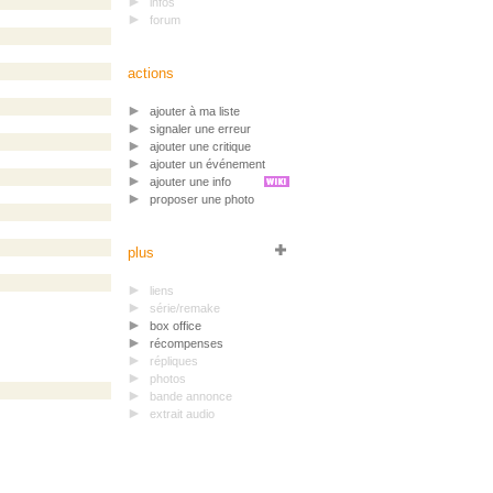
infos
forum
actions
ajouter à ma liste
signaler une erreur
ajouter une critique
ajouter un événement
ajouter une info
proposer une photo
plus
liens
série/remake
box office
récompenses
répliques
photos
bande annonce
extrait audio