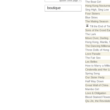
ajouter cette page ->
The Boat Girl
Hong Kong Nocturn
boutique
Sing High, Sing Low
Four Sisters
Blue Skies
The Mating Season
Till the End of T
Sons of the Good Ea
The Lark
Move Over, Darling
Hong Kong, Manila, 
The Dancing Milliona
Three Dolls of Hong
Love Parade
The Fair Sex
Les Belles
How to Marry a Millio
Cinderella and Her Li
Spring Song
Our Sister Hedy
Half Way Down
Great Wall of China
Mambo Girl
Love & Obligation
Blood-Stained Flowe
Qiu Jin, the Revolut