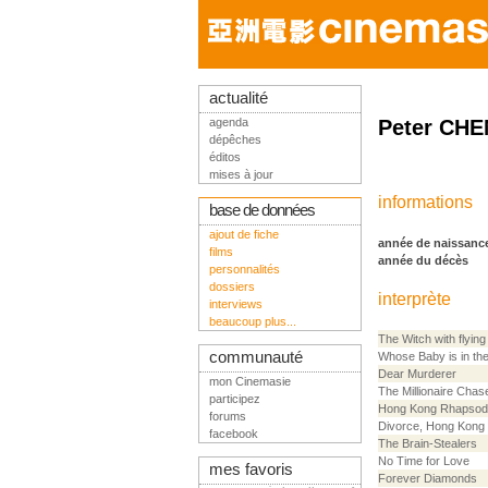
actualité
agenda
Peter CHE
dépêches
éditos
mises à jour
informations
base de données
ajout de fiche
année de naissanc
films
année du décès
personnalités
dossiers
interprète
interviews
beaucoup plus...
The Witch with flyin
communauté
Whose Baby is in th
Dear Murderer
mon Cinemasie
The Millionaire Chas
participez
Hong Kong Rhapso
forums
Divorce, Hong Kong 
facebook
The Brain-Stealers
No Time for Love
mes favoris
Forever Diamonds