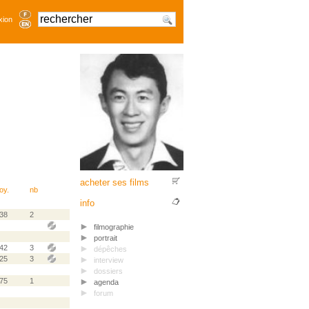
xion
acheter ses films
oy.
nb
info
.38
2
filmographie
portrait
.42
3
dépêches
.25
3
interview
dossiers
.75
1
agenda
forum