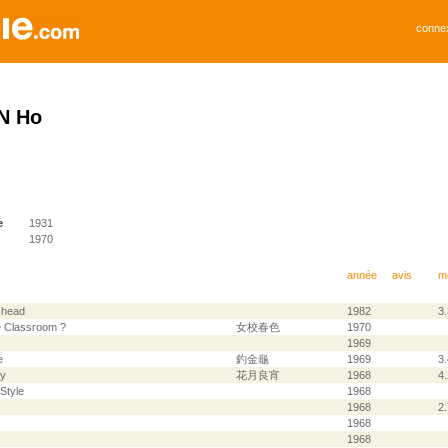
conne
N Ho
e
1931
1970
année
avis
m
g head
1982
3
e Classroom ?
女校春色
1970
1969
e
釣金龜
1969
3
dy
花月良宵
1968
4
Style
1968
1968
2
1968
1968