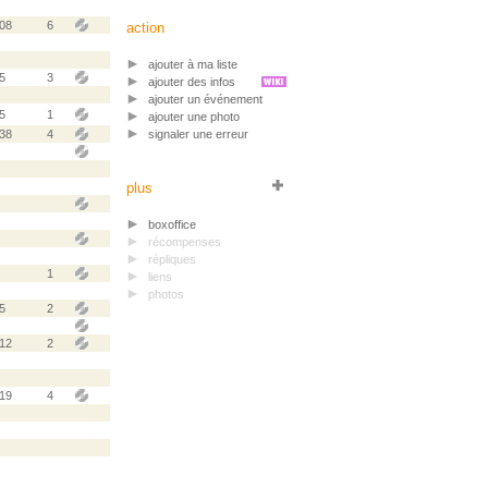
.08
6
action
ajouter à ma liste
5
3
ajouter des infos
ajouter un événement
5
1
ajouter une photo
.38
4
signaler une erreur
plus
boxoffice
récompenses
répliques
1
liens
photos
5
2
.12
2
.19
4