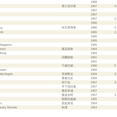
1968
e
香江花月夜
1967
3
1967
1967
1967
2.
1966
何日君再來
1966
4.
ime
rth
1965
2
1965
1965
Singapore
1965
iress
萬花迎春
1964
 Kong
1963
花團錦簇
1961
1961
千嬌百媚
1960
5
naire
1960
ttle Angels
雲裳艷后
1959
2.
青春兒女
1959
四千金
1957
3
半下流社會
1957
萬里長城
1957
曼波女郎
1957
3
戀愛與義務
1955
rs
碧血黃花
1954
ionary Heroine
秋瑾
1953