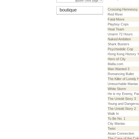
ajouter cette page ->
boutique
Crossing Hennessy
Red River
Fatal Move
Playboy Cops
Heat Team
Unarm 72 Hours
Naked Ambition
Shark Busters
Psychedelic Cop
Hong Kong History 
Hero of City
Mafia.com
Man Wanted 3
Romancing Bullet
The Killer of Lonely 
Untouchable Maniac
White Storm
He is my Enemy, Part
The Untold Story 3
Young and Dangerou
The Untold Story 2
Walk In
To Be No. 1
City Maniac
Twist
Asian Connection
The Case of the Col