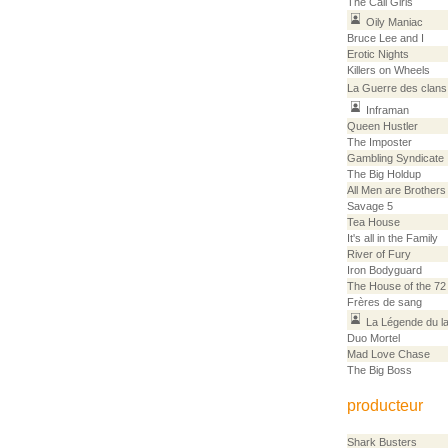
The Call Girls
Oily Maniac
Bruce Lee and I
Erotic Nights
Killers on Wheels
La Guerre des clans
Inframan
Queen Hustler
The Imposter
Gambling Syndicate
The Big Holdup
All Men are Brothers
Savage 5
Tea House
It's all in the Family
River of Fury
Iron Bodyguard
The House of the 72
Frères de sang
La Légende du l
Duo Mortel
Mad Love Chase
The Big Boss
producteur
Shark Busters