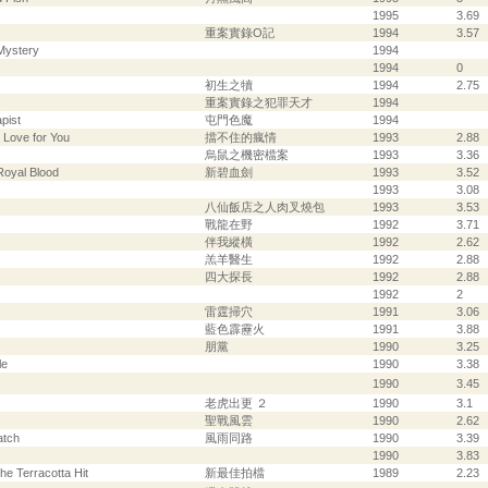
1995
3.69
重案實錄O記
1994
3.57
Mystery
1994
1994
0
初生之犢
1994
2.75
s
重案實錄之犯罪天才
1994
apist
屯門色魔
1994
 Love for You
擋不住的瘋情
1993
2.88
烏鼠之機密檔案
1993
3.36
Royal Blood
新碧血劍
1993
3.52
1993
3.08
八仙飯店之人肉叉燒包
1993
3.53
戰龍在野
1992
3.71
伴我縱橫
1992
2.62
羔羊醫生
1992
2.88
四大探長
1992
2.88
1992
2
雷霆掃穴
1991
3.06
藍色霹靂火
1991
3.88
朋黨
1990
3.25
le
1990
3.38
1990
3.45
老虎出更 ２
1990
3.1
聖戰風雲
1990
2.62
atch
風雨同路
1990
3.39
1990
3.83
he Terracotta Hit
新最佳拍檔
1989
2.23