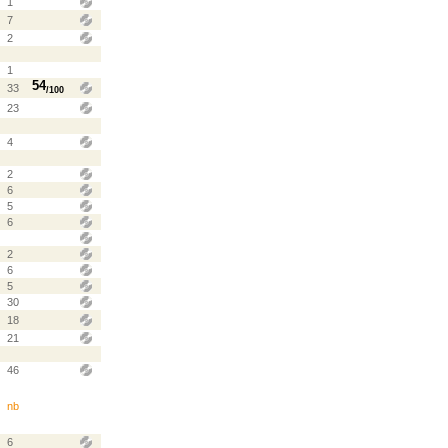
1
7
2
1
54
33
/100
23
4
2
6
5
6
2
6
5
30
18
21
46
nb
6