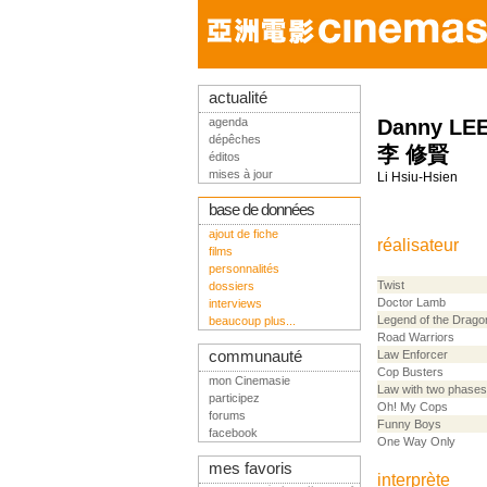
actualité
agenda
Danny LEE
dépêches
李 修賢
éditos
mises à jour
Li Hsiu-Hsien
base de données
ajout de fiche
réalisateur
films
personnalités
Twist
dossiers
Doctor Lamb
interviews
Legend of the Drago
beaucoup plus...
Road Warriors
communauté
Law Enforcer
Cop Busters
mon Cinemasie
Law with two phases
participez
Oh! My Cops
forums
Funny Boys
facebook
One Way Only
mes favoris
interprète