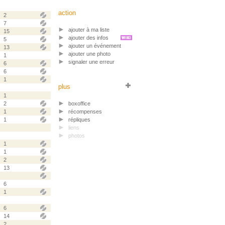
action
2
7
ajouter à ma liste
15
ajouter des infos
5
ajouter un événement
13
ajouter une photo
1
signaler une erreur
6
6
1
plus
1
2
boxoffice
1
récompenses
1
répliques
liens
photos
1
1
2
13
6
1
6
14
2