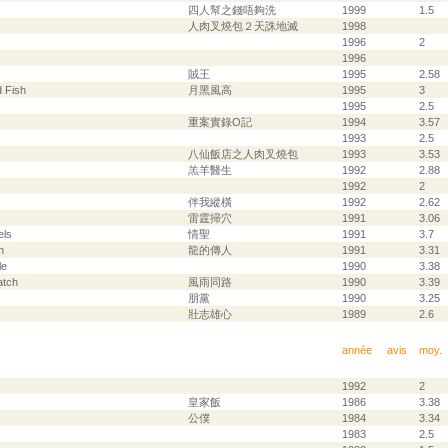
四人幫之錢唔夠洗
1999
1.5
人肉叉燒包２天誅地滅
1998
1996
2
1996
賊王
1995
2.58
d Fish
月黑風高
1995
3
1995
2.5
重案實錄O記
1994
3.57
1993
2.5
八仙飯店之人肉叉燒包
1993
3.53
羔羊醫生
1992
2.88
1992
2
伴我縱橫
1992
2.62
雷霆掃穴
1991
3.06
els
情聖
1991
3.7
n
龍的傳人
1991
3.31
le
1990
3.38
atch
風雨同路
1990
3.39
朋黨
1990
3.25
壯志雄心
1989
2.6
année
avis
moy.
1992
2
皇家飯
1986
3.38
公僕
1984
3.34
1983
2.5