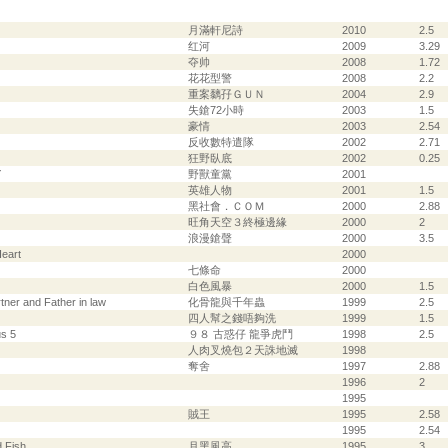
月滿軒尼詩
2010
2.5
红河
2009
3.29
夺帅
2008
1.72
花花型警
2008
2.2
重案黐孖ＧＵＮ
2004
2.9
失鎗72小時
2003
1.5
豪情
2003
2.54
反收數特遣隊
2002
2.71
狂野臥底
2002
0.25
Y
野獸童黨
2001
英雄人物
2001
1.5
黑社會．ＣＯＭ
2000
2.88
旺角天空３終極邊緣
2000
2
浪漫鎗聲
2000
3.5
Heart
2000
七條命
2000
白色風暴
2000
1.5
ner and Father in law
化骨龍與千年蟲
1999
2.5
四人幫之錢唔夠洗
1999
1.5
s 5
９８ 古惑仔 龍爭虎鬥
1998
2.5
人肉叉燒包２天誅地滅
1998
奪舍
1997
2.88
1996
2
1995
賊王
1995
2.58
1995
2.54
d Fish
月黑風高
1995
3