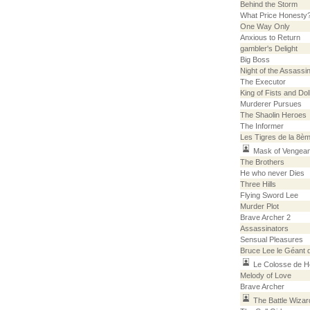
Behind the Storm
What Price Honesty
One Way Only
Anxious to Return
gambler's Delight
Big Boss
Night of the Assassi
The Executor
King of Fists and Dol
Murderer Pursues
The Shaolin Heroes
The Informer
Les Tigres de la 8è
Mask of Vengea
The Brothers
He who never Dies
Three Hills
Flying Sword Lee
Murder Plot
Brave Archer 2
Assassinators
Sensual Pleasures
Bruce Lee le Géant 
Le Colosse de 
Melody of Love
Brave Archer
The Battle Wizar