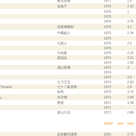
應召名冊
1977
1.5
油鬼子
1976
2.32
1976
1
1976
1976
3.75
流星蝴蝶劍
1976
4.2
中國超人
1975
2.34
1975
七面人
1975
2.5
1975
大劫案
1975
2.25
蕩寇誌
1975
3.21
1974
2.35
成記茶樓
1974
3
1974
1973
2.5
大刀王五
1973
2.62
 Tenants
七十二家房客
1973
2.8
刺馬
1973
3.74
水滸傳
1972
2.94
ac
雙俠
1971
3.38
1971
唐山大兄
1971
2.89
année
avis
moy.
反收數特遣隊
2002
2.71