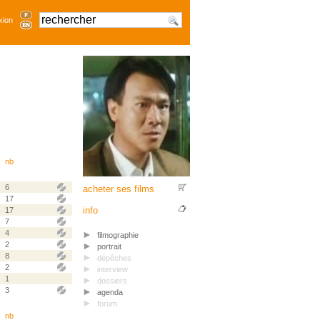
xion
nb
6
acheter ses films
17
info
17
7
4
filmographie
2
portrait
8
dépêches
2
interview
1
dossiers
3
agenda
forum
nb