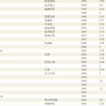
喋血雙雄
1989
4.45
壯志雄心
1989
2.6
義膽群英
1989
3.61
1988
4
霹靂先鋒
1988
2.52
赤膽情
1988
3.57
江湖情
1987
2.82
鐵血騎警
1987
2.07
龍虎風雲
1987
3.75
英雄好漢
1987
3.17
1987
2.83
皇家飯
1986
3.38
1986
2
per
1986
3.25
兄弟
1986
2.38
1985
2.36
流氓公僕
1985
3.56
1985
3
公僕
1984
3.34
大小不良
1984
2
1983
1983
2.5
1982
1982
1.5
1982
ing
1982
殺出西營盤
1982
3.6
神鵰俠侶
1982
2.33