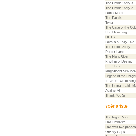
The Untold Story 3
The Untold Story 2
Lethal Match
The Fatalist
Twist
The Case of the Col
Hard Touching
OCTB
Love is a Fairy Tale
The Untold Story
Doctor Lamb
The Night Rider
Rhythm of Destiny
Red Shield
Magnificent Scoundr
Legend of the Drago
It Takes Two to Ming
The Unmatchable M
Against All
Thank You Sir
scénariste
The Night Rider
Law Enforcer
Law with two phases
Oh! My Cops