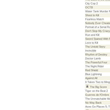
City Cop 2
OCTB
Water Tank Murder 
Shoot to Kill
Fearless Match
Nobody Ever Cheat
Portrait of a Serial R
Don't Stop My Crazy
Run and Kill
Sword Stained With 
Love to Kill
The Untold Story
Invincible
Rhythm of Destiny
Doctor Lamb
The Powerful Four
The Night Rider
Red Shield
Blue Lightning
Against All
It Takes Two to Ming
The Big Score
Tiger on the Beat 2
Guerres de l'Ombre
The Unmatchable M
No Way Back
Aces Go Places 5: T