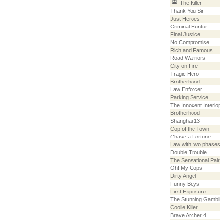
The Killer
Thank You Sir
Just Heroes
Criminal Hunter
Final Justice
No Compromise
Rich and Famous
Road Warriors
City on Fire
Tragic Hero
Brotherhood
Law Enforcer
Parking Service
The Innocent Interlo
Brotherhood
Shanghai 13
Cop of the Town
Chase a Fortune
Law with two phases
Double Trouble
The Sensational Pair
Oh! My Cops
Dirty Angel
Funny Boys
First Exposure
The Stunning Gambl
Coolie Killer
Brave Archer 4