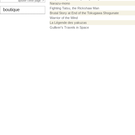
ajouter cette page ->
Narazu-mono
Fighting Tatsu, the Rickshaw Man
boutique
Brutal Story at End of the Tokugawa Shogunate
Warrior of the Wind
La Légende des yakuzas
Gulliver's Travels in Space