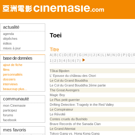
actualité
agenda
Toei
dépêches
éditos
mises à jour
Titre
A
|
B
|
C
|
D
|
E
|
F
|
G
|
H
|
I
|
J
|
K
|
L
|
M
|
N
|
O
|
P
|
Q
|
base de données
1
|
2
|
3
|
4
|
5
|
6
|
7
|
ajout de fiche
films
Tôkai Bijoden
personnalités
L' Epouse du château des Otori
dossiers
Le Col du Grand Bouddha
interviews
Le Col du Grand Bouddha 2ème partie
beaucoup plus...
The Great Avengers
Magic Boy
communauté
Le Plus petit guerrier
Drifting Detective: Tragedy in the Red Valley
mon Cinemasie
Le Conspirateur
participez
Le Révolté
forums
Contes cruels du Bushido
facebook
Brave Records of the Sanada Clan
Le Grand Attentat
mes favoris
Tokyo Gang vs. Hong Kong Gang