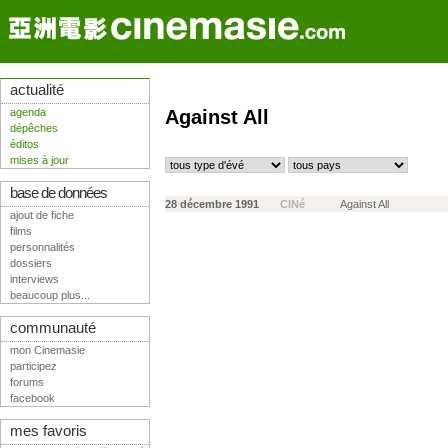
actualité
agenda
Against All
dépêches
éditos
mises à jour
base de données
28 décembre 1991
CINé
Against All
ajout de fiche
films
personnalités
dossiers
interviews
beaucoup plus...
communauté
mon Cinemasie
participez
forums
facebook
mes favoris