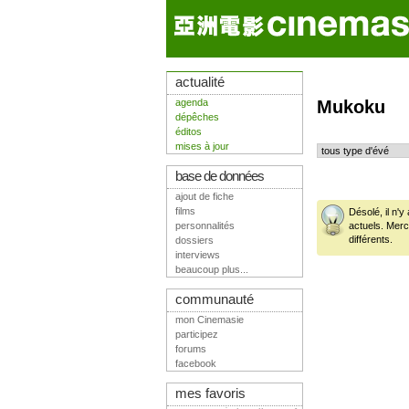
actualité
agenda
Mukoku
dépêches
éditos
mises à jour
base de données
ajout de fiche
films
Désolé, il n'
personnalités
actuels. Mer
différents.
dossiers
interviews
beaucoup plus...
communauté
mon Cinemasie
participez
forums
facebook
mes favoris