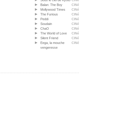
Sous le ciel de Kyoto
CINé
Balan: The Boy
CINé
Mollywood Times
CINé
The Furious
CINé
Peddi
CINé
Soudain
CINé
ChaO
CINé
The World of Love
CINé
Silent Friend
CINé
Eega, la mouche
CINé
vengeresse