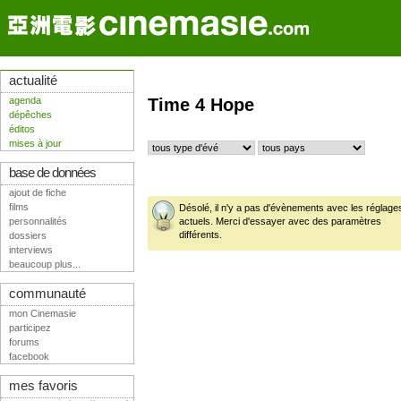
actualité
agenda
Time 4 Hope
dépêches
éditos
mises à jour
base de données
ajout de fiche
films
Désolé, il n'y a pas d'évènements avec les réglage
personnalités
actuels. Merci d'essayer avec des paramètres
différents.
dossiers
interviews
beaucoup plus...
communauté
mon Cinemasie
participez
forums
facebook
mes favoris