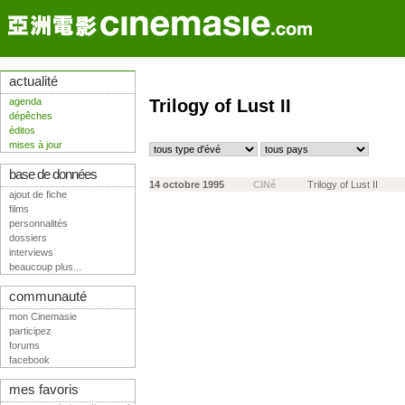
actualité
agenda
Trilogy of Lust II
dépêches
éditos
mises à jour
base de données
14 octobre 1995
CINé
Trilogy of Lust II
ajout de fiche
films
personnalités
dossiers
interviews
beaucoup plus...
communauté
mon Cinemasie
participez
forums
facebook
mes favoris