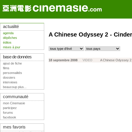
actualité
agenda
A Chinese Odyssey 2 - Cinder
dépêches
éditos
mises à jour
base de données
18 septembre 2008
VIDEO
A Chinese Odyssey 2 -
ajout de fiche
films
personnalités
dossiers
interviews
beaucoup plus...
communauté
mon Cinemasie
participez
forums
facebook
mes favoris