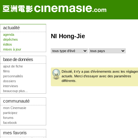
actualité
agenda
NI Hong-Jie
dépêches
éditos
mises à jour
base de données
ajout de fiche
films
Désolé, il n'y a pas d'évènements avec les réglage
personnalités
actuels. Merci d'essayer avec des paramètres
différents.
dossiers
interviews
beaucoup plus...
communauté
mon Cinemasie
participez
forums
facebook
mes favoris