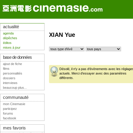
actualité
agenda
XIAN Yue
dépêches
éditos
mises à jour
base de données
ajout de fiche
films
Désolé, il n'y a pas d'évènements avec les réglage
personnalités
actuels. Merci d'essayer avec des paramètres
différents.
dossiers
interviews
beaucoup plus...
communauté
mon Cinemasie
participez
forums
facebook
mes favoris