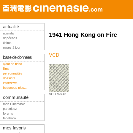
actualité
agenda
1941 Hong Kong on Fire
dépêches
éditos
mises à jour
VCD
base de données
ajout de fiche
films
personnalités
dossiers
interviews
beaucoup plus...
VCD Mei Ah
communauté
mon Cinemasie
participez
forums
facebook
mes favoris