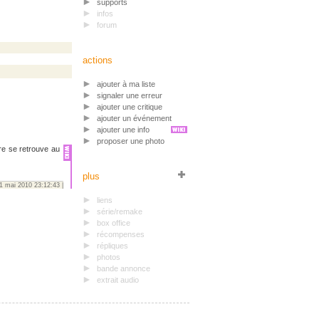
supports
infos
forum
actions
ajouter à ma liste
signaler une erreur
ajouter une critique
ajouter un événement
ajouter une info
proposer une photo
re se retrouve au
plus
31 mai 2010 23:12:43 |
liens
série/remake
box office
récompenses
répliques
photos
bande annonce
extrait audio