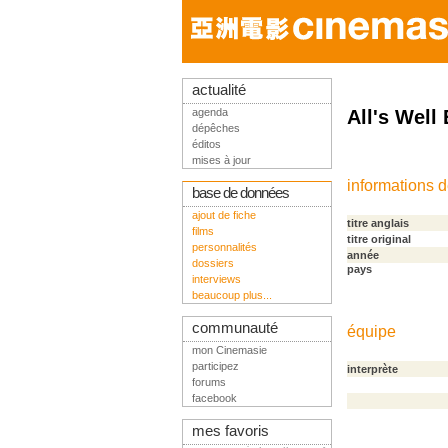
actualité
agenda
All's Well
dépêches
éditos
mises à jour
informations 
base de données
ajout de fiche
titre anglais
films
titre original
personnalités
année
dossiers
pays
interviews
beaucoup plus...
communauté
équipe
mon Cinemasie
participez
interprète
forums
facebook
mes favoris