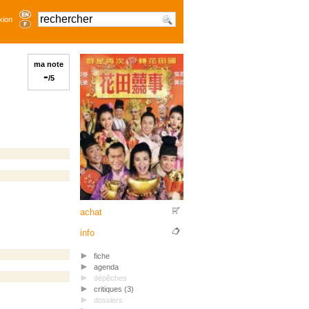
xion
ma note
-
/5
achat
info
fiche
agenda
dépêches
critiques (3)
dossiers