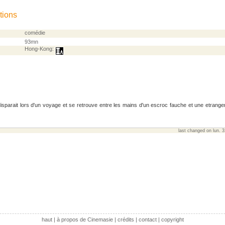
tions
comédie
93mn
Hong-Kong:
isparait lors d'un voyage et se retrouve entre les mains d'un escroc fauche et une etrange
last changed on lun. 
haut
|
à propos de Cinemasie
|
crédits
|
contact
|
copyright