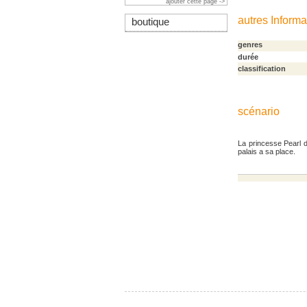
ajouter cette page ->
autres Informa
boutique
genres
durée
classification
scénario
La princesse Pearl d
palais a sa place.