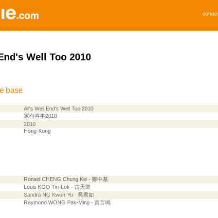
conne
 End's Well Too 2010
de base
All's Well End's Well Too 2010
家有喜事2010
2010
Hong-Kong
Ronald CHENG Chung Kei - 鄭中基
Louis KOO Tin-Lok - 古天樂
Sandra NG Kwun-Yu - 吳君如
Raymond WONG Pak-Ming - 黃百鳴