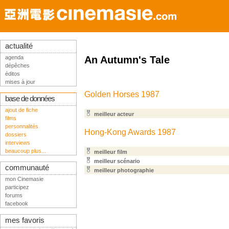
actualité
agenda
An Autumn's Tale
dépêches
éditos
mises à jour
Golden Horses 1987
base de données
ajout de fiche
meilleur acteur
films
personnalités
Hong-Kong Awards 1987
dossiers
interviews
beaucoup plus...
meilleur film
meilleur scénario
communauté
meilleur photographie
mon Cinemasie
participez
forums
facebook
mes favoris