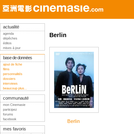
actualité
agenda
Berlin
dépêches
éditos
mises à jour
base de données
ajout de fiche
films
personnalités
dossiers
interviews
beaucoup plus...
communauté
mon Cinemasie
participez
forums
facebook
Berlin
mes favoris