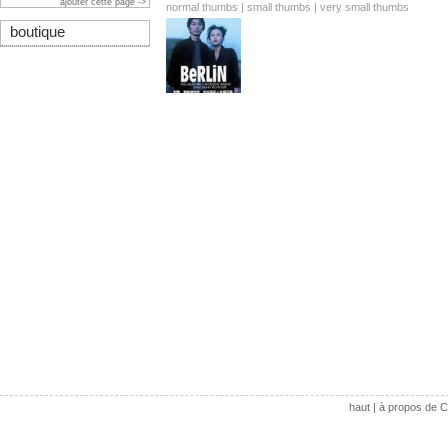
ajouter cette page ->
normal thumbs
|
small thumbs
|
very small thumbs
boutique
haut
|
à propos de C