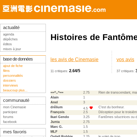
actualité
agenda
Histoires de Fantôme
dépêches
éditos
mises à jour
base de données
les avis de Cinemasie
vos avis
ajout de fiche
2.64/5
films
11 critiques:
37 critiques:
personnalités
dossiers
interviews
beaucoup plus...
==^..^==
2.75
Rien de transcendant, ma
Alain
1
communauté
Anel
3
mon Cinemasie
drélium
C'est du bonheur.
4.5
participez
François
2.5
Déception pour le troisième
forums
Ikari Gendo
3.25
Fantômes séuctrices ou dé
facebook
Junta
2.75
Marc G.
1.5
mes favoris
MLF
1.5
Ordell Robbie
2.25
le volet de trop