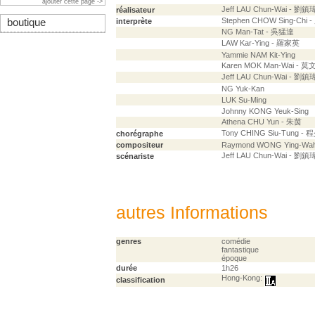
ajouter cette page ->
Jeff LAU Chun-Wai - 劉鎮
réalisateur
Stephen CHOW Sing-Chi
boutique
interprète
NG Man-Tat - 吳猛達
LAW Kar-Ying - 羅家英
Yammie NAM Kit-Ying
Karen MOK Man-Wai - 
Jeff LAU Chun-Wai - 劉鎮
NG Yuk-Kan
LUK Su-Ming
Johnny KONG Yeuk-Sing
Athena CHU Yun - 朱茵
Tony CHING Siu-Tung -
chorégraphe
compositeur
Raymond WONG Ying-Wa
Jeff LAU Chun-Wai - 劉鎮
scénariste
autres Informations
genres
comédie
fantastique
époque
durée
1h26
Hong-Kong:
classification