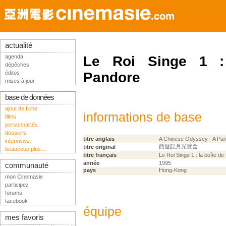
actualité
agenda
Le Roi Singe 1 :
dépêches
éditos
Pandore
mises à jour
base de données
ajout de fiche
informations de base
films
personnalités
dossiers
titre anglais
A Chinese Odyssey - A Pan
interviews
西遊記月光寶盒
titre original
beaucoup plus...
titre français
Le Roi Singe 1 : la boîte d
année
1995
communauté
pays
Hong-Kong
mon Cinemasie
participez
forums
facebook
équipe
mes favoris