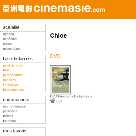
actualité
agenda
Chloe
dépêches
éditos
mises à jour
DVD
base de données
ajout de fiche
films
personnalités
dossiers
interviews
beaucoup plus...
DVD Panorama Distributions
communauté
18 €
mon Cinemasie
participez
forums
facebook
mes favoris