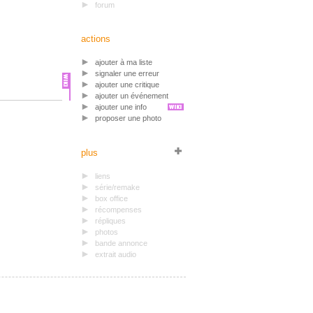
forum
actions
ajouter à ma liste
signaler une erreur
ajouter une critique
ajouter un événement
ajouter une info
proposer une photo
plus
liens
série/remake
box office
récompenses
répliques
photos
bande annonce
extrait audio