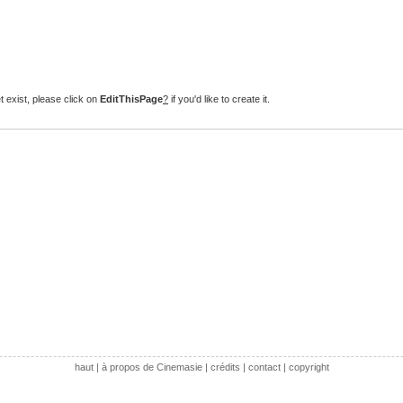
t exist, please click on
EditThisPage
?
if you'd like to create it.
haut
|
à propos de Cinemasie
|
crédits
|
contact
|
copyright