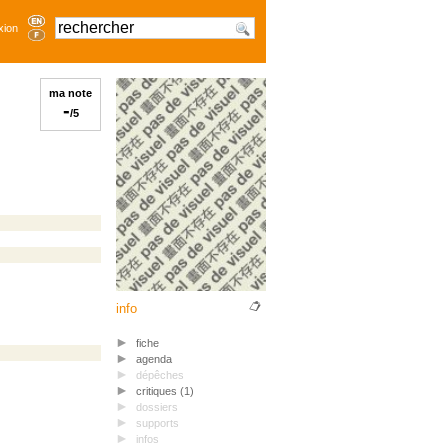
xion
ma note
-
/5
info
fiche
agenda
dépêches
critiques (1)
dossiers
supports
infos