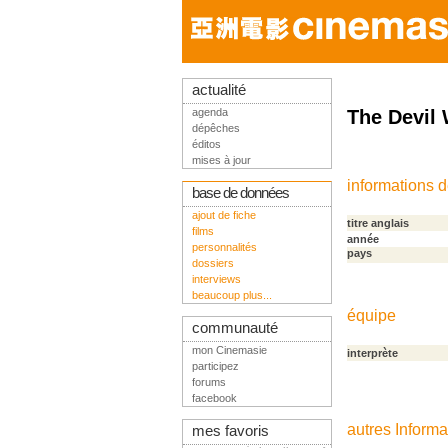
actualité
agenda
The Devil
dépêches
éditos
mises à jour
informations 
base de données
ajout de fiche
titre anglais
films
année
personnalités
pays
dossiers
interviews
beaucoup plus...
équipe
communauté
mon Cinemasie
interprète
participez
forums
facebook
autres Informa
mes favoris