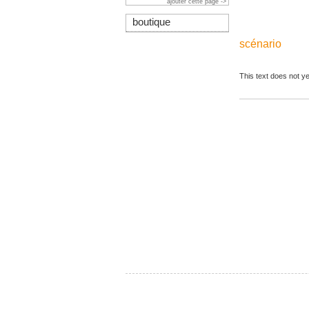
ajouter cette page ->
boutique
scénario
This text does not ye