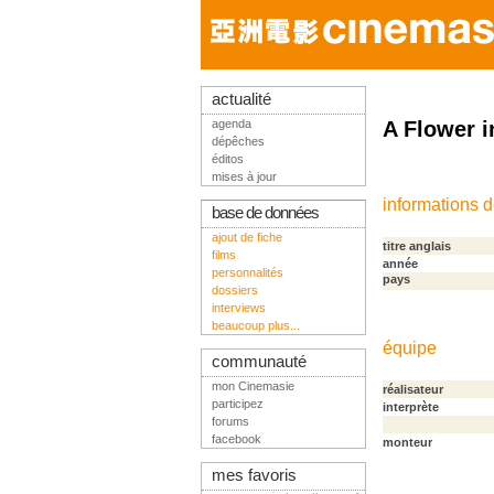
actualité
agenda
A Flower i
dépêches
éditos
mises à jour
informations 
base de données
ajout de fiche
titre anglais
films
année
personnalités
pays
dossiers
interviews
beaucoup plus...
équipe
communauté
mon Cinemasie
réalisateur
participez
interprète
forums
facebook
monteur
mes favoris