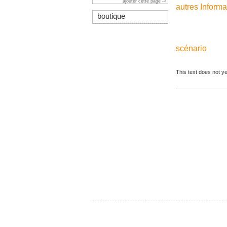
ajouter cette page ->
autres Informa
boutique
scénario
This text does not ye