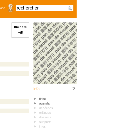
xion
ma note
-
/5
info
fiche
agenda
dépêches
critiques
dossiers
supports
infos