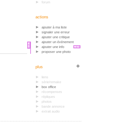
forum
actions
ajouter à ma liste
signaler une erreur
ajouter une critique
ajouter un événement
ajouter une info
proposer une photo
plus
liens
série/remake
box office
récompenses
répliques
photos
bande annonce
extrait audio