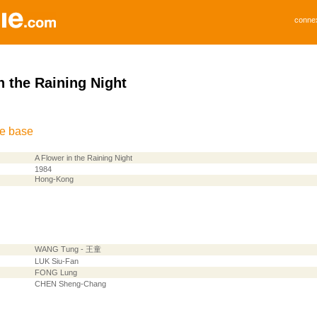
conne
n the Raining Night
de base
A Flower in the Raining Night
1984
Hong-Kong
WANG Tung - 王童
LUK Siu-Fan
FONG Lung
CHEN Sheng-Chang