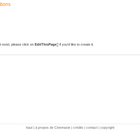
tions
t exist, please click on
EditThisPage
?
if you'd like to create it.
haut
|
à propos de Cinemasie
|
crédits
|
contact
|
copyright