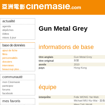
actualité
agenda
Gun Metal Grey
dépêches
éditos
mises à jour
base de données
informations de base
ajout de fiche
films
titre anglais
Gun Metal Grey
personnalités
刑警
titre original
dossiers
année
2010
interviews
pays
Hong-Kong
beaucoup plus...
communauté
mon Cinemasie
équipe
participez
forums
facebook
interprète
Felix WONG Yat-Wah
mes favoris
Michael MIU Kiu-Wai - 苗
Mimi CHU Mi-Mi