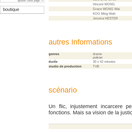
ajouter cette page ->
Vincent WONG
boutique
Grace WONG Wai
KOO Ming-Wah
Jessica HESTER
autres Informations
genres
drame
policier
durée
30 x 42 minutes
studio de production
TVB
scénario
Un flic, injustement incarcere pe
fonctions. Mais sa vision de la justi