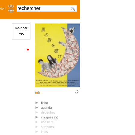
xion
ma note
-
/5
info
fiche
agenda
dépêches
critiques (2)
dossiers
supports
infos