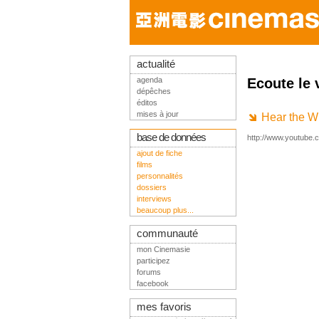
actualité
agenda
Ecoute le 
dépêches
éditos
mises à jour
Hear the Wi
base de données
http://www.youtube
ajout de fiche
films
personnalités
dossiers
interviews
beaucoup plus...
communauté
mon Cinemasie
participez
forums
facebook
mes favoris