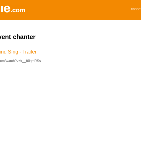
conne
vent chanter
nd Sing - Trailer
.com/watch?v=k__f6iqmRSs