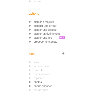
forum
actions
ajouter à ma liste
signaler une erreur
ajouter une critique
ajouter un événement
ajouter une info
proposer une photo
plus
liens
série/remake
box office
récompenses
répliques
photos
bande annonce
extrait audio