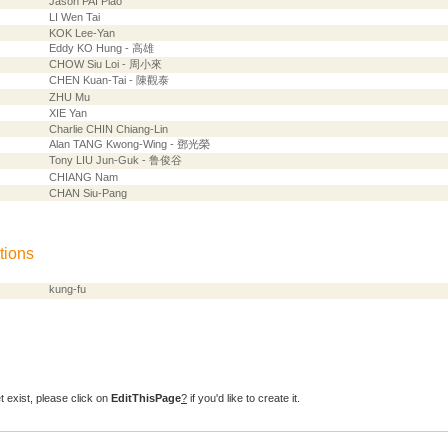
Jason PAI Piao
LI Wen Tai
KOK Lee-Yan
Eddy KO Hung - 高雄
CHOW Siu Loi - 周小來
CHEN Kuan-Tai - 陳觀泰
ZHU Mu
XIE Yan
Charlie CHIN Chiang-Lin
Alan TANG Kwong-Wing - 鄧光榮
Tony LIU Jun-Guk - 鲁俊谷
CHIANG Nam
CHAN Siu-Pang
tions
kung-fu
t exist, please click on
EditThisPage
?
if you'd like to create it.