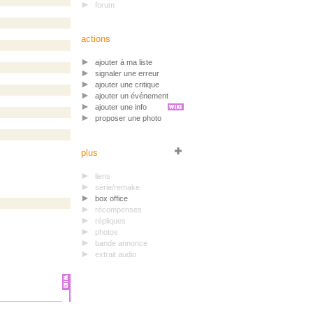
forum
actions
ajouter à ma liste
signaler une erreur
ajouter une critique
ajouter un événement
ajouter une info
proposer une photo
plus
liens
série/remake
box office
récompenses
répliques
photos
bande annonce
extrait audio