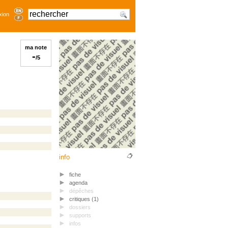
xion
ma note
-
/5
info
fiche
agenda
dépêches
critiques (1)
dossiers
supports
infos