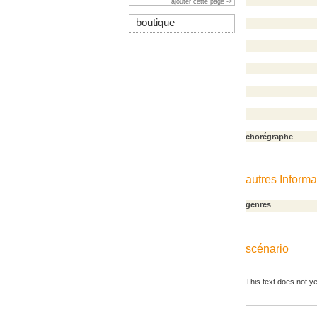
ajouter cette page ->
boutique
chorégraphe
autres Informa
genres
scénario
This text does not ye