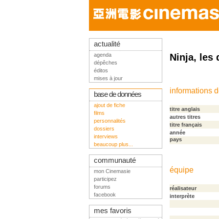
actualité
agenda
Ninja, le
dépêches
éditos
mises à jour
informations 
base de données
ajout de fiche
titre anglais
films
autres titres
personnalités
titre français
dossiers
année
interviews
pays
beaucoup plus...
communauté
équipe
mon Cinemasie
participez
forums
réalisateur
facebook
interprète
mes favoris