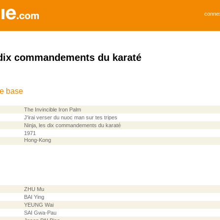
conne
s dix commandements du karaté
de base
The Invincible Iron Palm
J'irai verser du nuoc man sur tes tripes
Ninja, les dix commandements du karaté
1971
Hong-Kong
ZHU Mu
BAI Ying
YEUNG Wai
SAI Gwa-Pau