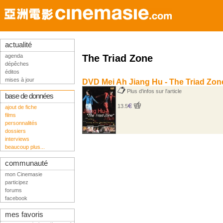
actualité
agenda
The Triad Zone
dépêches
éditos
mises à jour
DVD Mei Ah Jiang Hu - The Triad Zon
Plus d'infos sur l'article
base de données
13.5
ajout de fiche
films
personnalités
dossiers
interviews
beaucoup plus...
communauté
mon Cinemasie
participez
forums
facebook
mes favoris