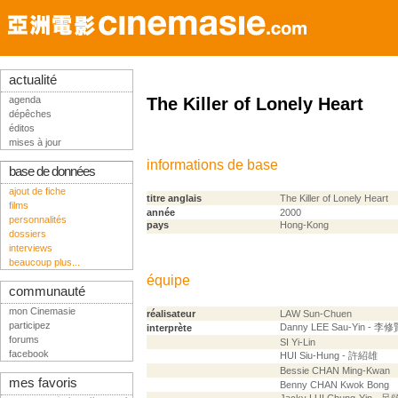
actualité
agenda
The Killer of Lonely Heart
dépêches
éditos
mises à jour
informations de base
base de données
ajout de fiche
titre anglais
The Killer of Lonely Heart
films
année
2000
personnalités
pays
Hong-Kong
dossiers
interviews
beaucoup plus...
équipe
communauté
mon Cinemasie
réalisateur
LAW Sun-Chuen
participez
Danny LEE Sau-Yin - 李修
interprète
forums
SI Yi-Lin
facebook
HUI Siu-Hung - 許紹雄
Bessie CHAN Ming-Kwan
mes favoris
Benny CHAN Kwok Bong