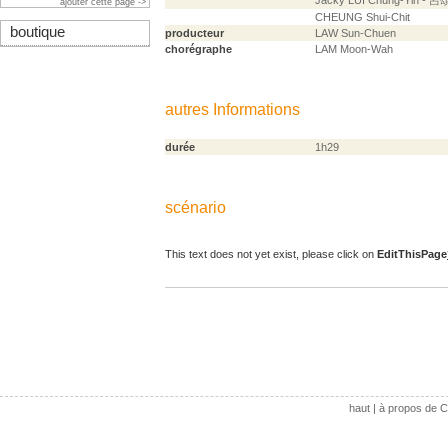
Jacky LUI Chung-Yin - 
ajouter cette page ->
CHEUNG Shui-Chit
boutique
producteur
LAW Sun-Chuen
chorégraphe
LAM Moon-Wah
autres Informations
durée
1h29
scénario
This text does not yet exist, please click on
EditThisPage
haut
|
à propos de C