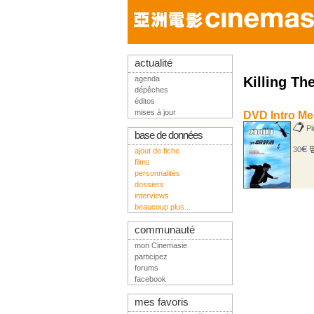
actualité
agenda
Killing Th
dépêches
éditos
mises à jour
DVD Intro Med
Plu
base de données
30
ajout de fiche
films
personnalités
dossiers
interviews
beaucoup plus...
communauté
mon Cinemasie
participez
forums
facebook
mes favoris