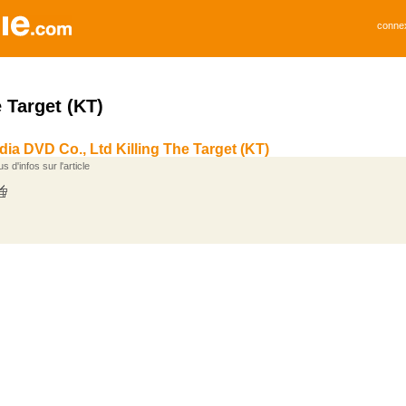
conne
e Target (KT)
ia DVD Co., Ltd Killing The Target (KT)
s d'infos sur l'article