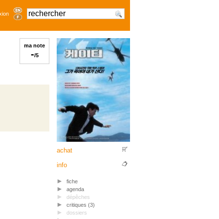
xion
ma note
-
/5
achat
info
fiche
agenda
dépêches
critiques (3)
dossiers