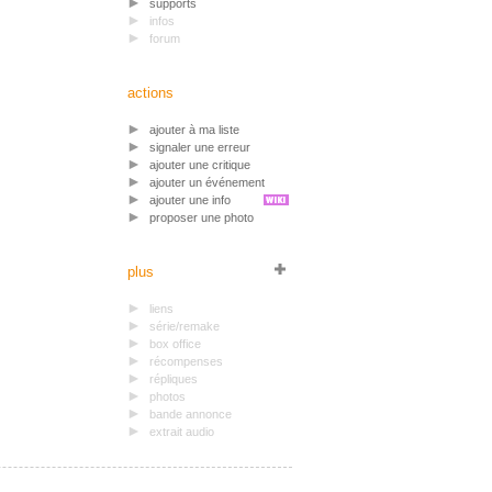
supports
infos
forum
actions
ajouter à ma liste
signaler une erreur
ajouter une critique
ajouter un événement
ajouter une info
proposer une photo
plus
liens
série/remake
box office
récompenses
répliques
photos
bande annonce
extrait audio