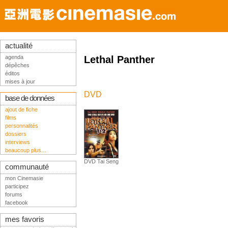
actualité
agenda
Lethal Panther
dépêches
éditos
mises à jour
DVD
base de données
ajout de fiche
films
personnalités
dossiers
interviews
beaucoup plus...
DVD Tai Seng
communauté
mon Cinemasie
participez
forums
facebook
mes favoris