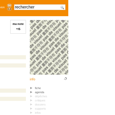
xion
ma note
-
/5
info
fiche
agenda
dépêches
critiques
dossiers
supports
infos