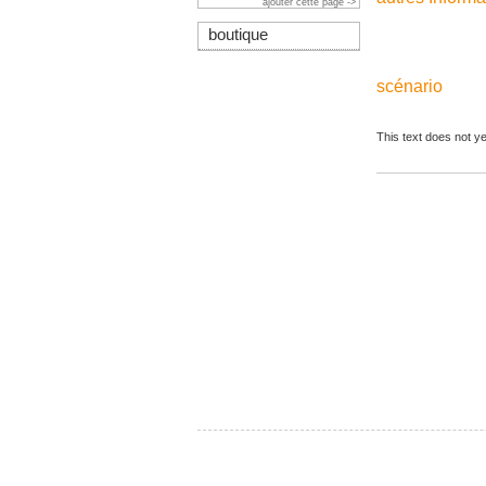
ajouter cette page ->
boutique
scénario
This text does not ye