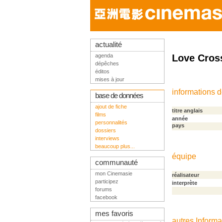
actualité
agenda
Love Cros
dépêches
éditos
mises à jour
informations 
base de données
ajout de fiche
titre anglais
films
année
personnalités
pays
dossiers
interviews
beaucoup plus...
équipe
communauté
mon Cinemasie
réalisateur
participez
interprète
forums
facebook
mes favoris
autres Informa