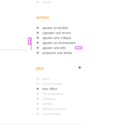
forum
actions
ajouter à ma liste
signaler une erreur
ajouter une critique
ajouter un événement
ajouter une info
proposer une photo
plus
liens
série/remake
box office
récompenses
répliques
photos
bande annonce
extrait audio