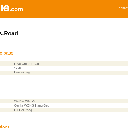
conne
s-Road
de base
Love Cross-Road
1976
Hong-Kong
WONG Wa-Kei
Cécilia WONG Hang-Sau
LO Hoi-Pang
tions