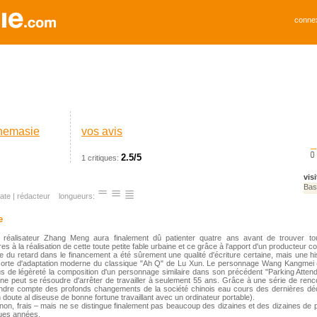
conne
inemasie
vos avis
2.5/5
1 critiques:
vis
Bas
ate
|
rédacteur
longueurs:
e
 réalisateur Zhang Meng aura finalement dû patienter quatre ans avant de trouver to
es à la réalisation de cette toute petite fable urbaine et ce grâce à l'apport d'un producteur c
e du retard dans le financement a été sûrement une qualité d'écriture certaine, mais une h
 sorte d'adaptation moderne du classique "Ah Q" de Lu Xun. Le personnage Wang Kangmei 
s de légèreté la composition d'un personnage similaire dans son précédent "Parking Attendan
ne peut se résoudre d'arrêter de travailler à seulement 55 ans. Grâce à une série de renc
rendre compte des profonds changements de la société chinois eau cours des dernières déc
doute al diseuse de bonne fortune travaillant avec un ordinateur portable).
on, frais – mais ne se distingue finalement pas beaucoup des dizaines et des dizaines de p
ques années.