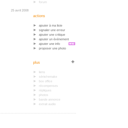
forum
25 avril 2008
actions
ajouter à ma liste
signaler une erreur
ajouter une critique
ajouter un événement
ajouter une info
proposer une photo
plus
liens
série/remake
box office
récompenses
répliques
photos
bande annonce
extrait audio