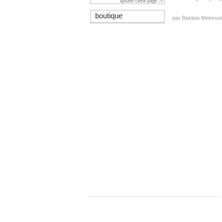
ajouter cette page ->
boutique
par
Bastian Meireso