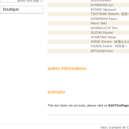
SUDA Kunihiro
ajouter cette page ->
KUNIMURA Jun
boutique
KONDO Masaomi
TSUTSUMI Shinichi - 堤真
KOBAYASHI Kaoru
Pierre TAKI
NOMAGUCHI Toru
SUZUKI Ryohei
SOMETANI Shota
AYASE Haruka - 綾瀬はる
OKADA Junichi - 冈田准一
MITSUISHI Ken
autres Informations
scénario
This text does not yet exist, please click on
EditThisPage
haut
|
à propos de C