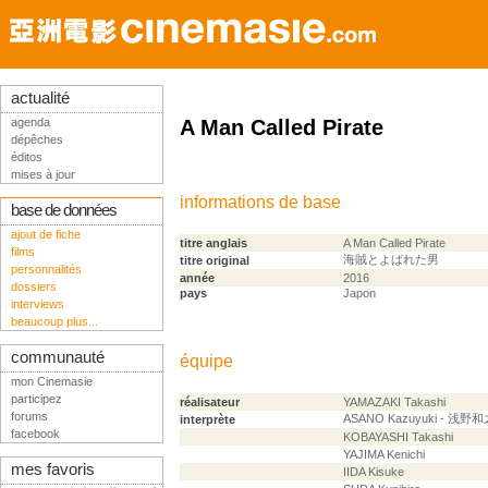
actualité
agenda
A Man Called Pirate
dépêches
éditos
mises à jour
informations de base
base de données
ajout de fiche
titre anglais
A Man Called Pirate
films
海賊とよばれた男
titre original
personnalités
année
2016
dossiers
pays
Japon
interviews
beaucoup plus...
communauté
équipe
mon Cinemasie
participez
réalisateur
YAMAZAKI Takashi
forums
ASANO Kazuyuki - 浅野
interprète
facebook
KOBAYASHI Takashi
YAJIMA Kenichi
mes favoris
IIDA Kisuke