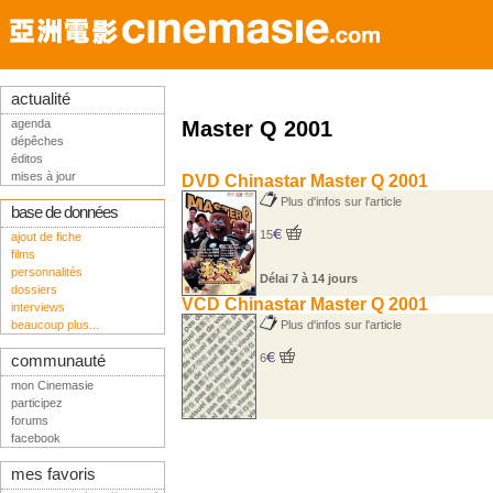
actualité
agenda
Master Q 2001
dépêches
éditos
mises à jour
DVD Chinastar Master Q 2001
Plus d'infos sur l'article
base de données
15
ajout de fiche
films
personnalités
Délai 7 à 14 jours
dossiers
VCD Chinastar Master Q 2001
interviews
beaucoup plus...
Plus d'infos sur l'article
6
communauté
mon Cinemasie
participez
forums
facebook
mes favoris